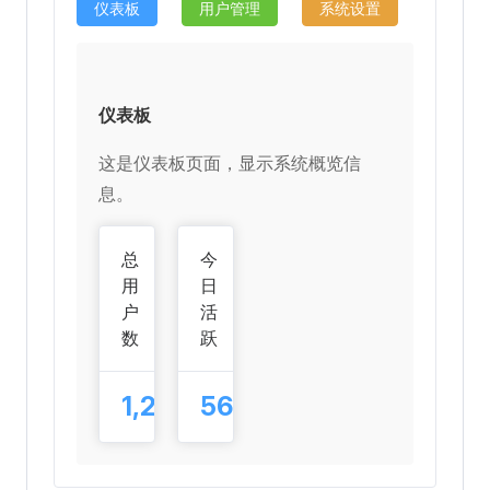
仪表板
用户管理
系统设置
仪表板
这是仪表板页面，显示系统概览信
息。
总
今
用
日
户
活
数
跃
1,234
567