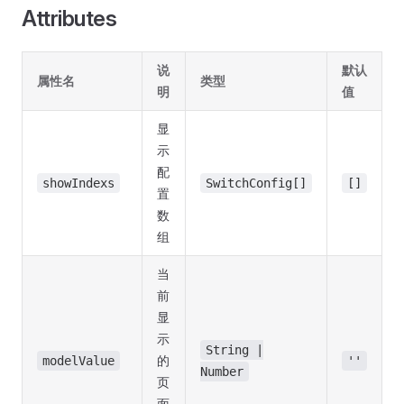
Attributes
说
默认
属性名
类型
明
值
显
示
配
showIndexs
SwitchConfig[]
[]
置
数
组
当
前
显
示
String |
的
modelValue
''
Number
页
面