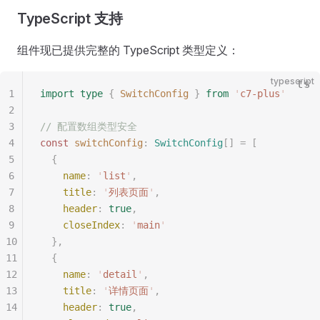
TypeScript 支持
组件现已提供完整的 TypeScript 类型定义：
typescript
1
import
 type
 {
 SwitchConfig
 }
 from
 '
c7-plus
'
2
3
// 配置数组类型安全
4
const 
switchConfig
: 
SwitchConfig
[] =
 [
5
  {
6
    name
: 
'
list
'
,
7
    title
: 
'
列表页面
'
,
8
    header
: 
true
,
9
    closeIndex
: 
'
main
'
10
  },
11
  {
12
    name
: 
'
detail
'
, 
13
    title
: 
'
详情页面
'
,
14
    header
: 
true
,