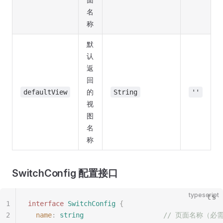
名
称
默
认
返
回
的
defaultView
String
''
视
图
名
称
SwitchConfig 配置接口
typescript
1
interface
 SwitchConfig
 {
2
  name
: 
string
                    // 页面名称（必