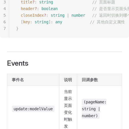
3
  title
?
: 
string
                 // 页面标题
4
  header
?
: 
boolean
               // 是否显示页面头
5
  closeIndex
?
: 
string
 | 
number
   // 返回时切换到
6
  [
key
: 
string
]: 
any
            // 其他自定义属性
7
}
Events
事件名
说明
回调参数
当前
显示
(pageName:
页面
update:modelValue
string |
变化
number)
时触
发