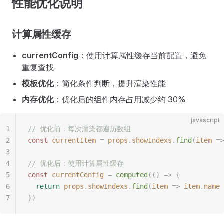
性能优化说明
计算属性缓存
currentConfig
：使用计算属性缓存当前配置，避免
重复查找
模板优化
：简化条件判断，提升渲染性能
内存优化
：优化后的组件内存占用减少约 30%
javascript
1
// 优化前：每次渲染都遍历数组
2
const
 currentItem
 =
 props
.
showIndexs
.
find
(
item
 =>
3
4
// 优化后：使用计算属性缓存
5
const
 currentConfig
 =
 computed
(()
 =>
 {
6
  return
 props
.
showIndexs
.
find
(
item
 =>
 item
.
name
 
7
})