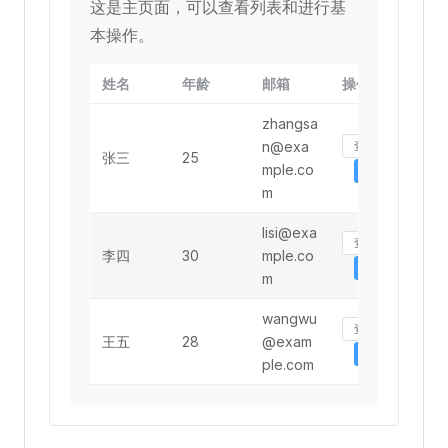
这是主页面，可以查看列表和进行基
本操作。
姓名
年龄
邮箱
操作
zhangsa
n@exa
查看详情
张三
25
mple.co
编辑
m
lisi@exa
查看详情
李四
30
mple.co
编辑
m
wangwu
查看详情
王五
28
@exam
编辑
ple.com