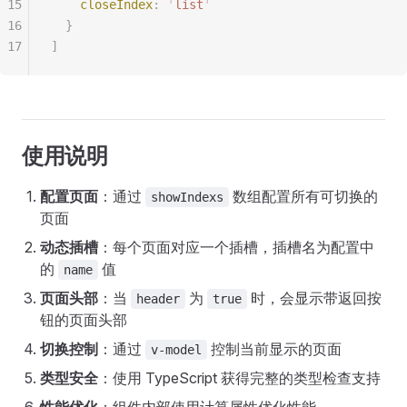
15
    closeIndex
: 
'
list
'
16
  }
17
]
使用说明
配置页面
：通过
数组配置所有可切换的
showIndexs
页面
动态插槽
：每个页面对应一个插槽，插槽名为配置中
的
值
name
页面头部
：当
为
时，会显示带返回按
header
true
钮的页面头部
切换控制
：通过
控制当前显示的页面
v-model
类型安全
：使用 TypeScript 获得完整的类型检查支持